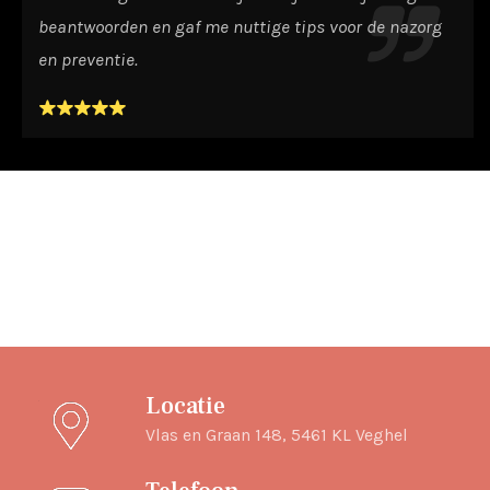
beantwoorden en gaf me nuttige tips voor de nazorg
en preventie.
Locatie
Vlas en Graan 148, 5461 KL Veghel